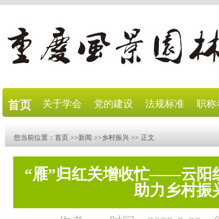
关于学会
党的建设
法规标准
职称
首页
您当前位置：
首页
>>
新闻
>>
乡村振兴
>> 正文
“雁”归红关增收忙——云阳
助力乡村振